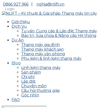
0866 927 966
|
nghia@nlift.vn
Login
Giới thiệu
Dịch Vụ
Tư vấn, Cung cấp & Lắp đặt Thang máy
Bảo trì, Sửa chữa & Nâng cấp Hệ thống
Dự Án
Thang máy gia đình
Thang máy khách sạn
Thang máy văn phòng
Phụ kiện & linh kiện thang máy
Blog
Linh kiện thang máy
Sản phẩm
Chi phí
Lắp đặt
Chuyên môn
Câu hỏi thường gặp
Góc nhìn
FAQ