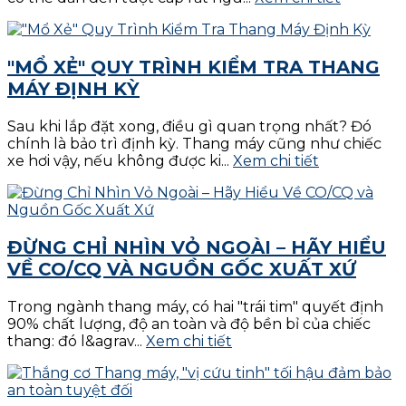
"MỔ XẺ" QUY TRÌNH KIỂM TRA THANG
MÁY ĐỊNH KỲ
Sau khi lắp đặt xong, điều gì quan trọng nhất? Đó
chính là bảo trì định kỳ. Thang máy cũng như chiếc
xe hơi vậy, nếu không được ki...
Xem chi tiết
ĐỪNG CHỈ NHÌN VỎ NGOÀI – HÃY HIỂU
VỀ CO/CQ VÀ NGUỒN GỐC XUẤT XỨ
Trong ngành thang máy, có hai "trái tim" quyết định
90% chất lượng, độ an toàn và độ bền bỉ của chiếc
thang: đó l&agrav...
Xem chi tiết