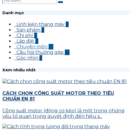
Danh mục
Linh kiện thang máy
3
Sản phẩm
5
Chi phí
3
Lắp đặt
3
Chuyên môn
12
Câu hỏi thường gặp
14
Góc nhìn
6
Xem nhiều nhất
CÁCH CHỌN CÔNG SUẤT MOTOR THEO TIÊU
CHUẨN EN 81
Công suất motor (động cơ kéo) là một trong những
yếu tố quan trọng quyết định đến hiệu s...