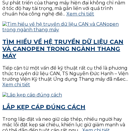
Sự phát triển của thang máy hiện đại không chỉ nằm
ở tốc độ hay tải trọng, mà gắn liền với quá trình
chuẩn hóa công nghệ điề...
Xem chi tiết
TÌM HIỂU VỀ HỆ TRUYỀN DỮ LIỆU CAN
VÀ CANOPEN TRONG NGÀNH THANG
MÁY
Tiếp cận từ một vấn đề kỹ thuật rất cụ thể là phương
thức truyền dữ liệu CAN, TS Nguyễn Đức Hạnh – Viện
trưởng Viện Kỹ thuật Ứng dụng Thang máy đã n&ec...
Xem chi tiết
LẮP KẸP CÁP ĐÚNG CÁCH
Trong lắp đặt và neo giữ cáp thép, nhiều người hay
mắc lỗi đặt kẹp sai chiều, khiến lực giữ giảm mạnh và
có thể dẫn đến tuột cáp rất ngu...
Xem chi tiết