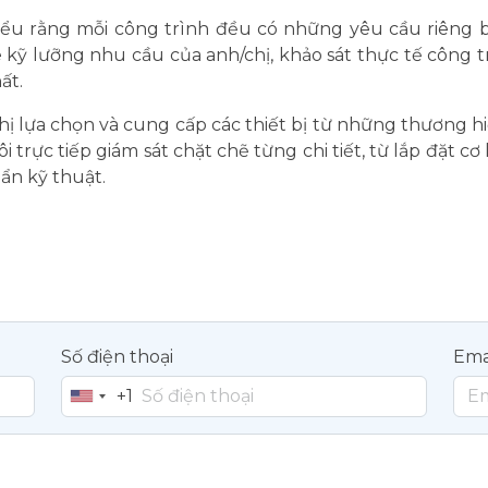
 hiểu rằng mỗi công trình đều có những yêu cầu riêng b
 kỹ lưỡng nhu cầu của anh/chị, khảo sát thực tế công 
ất.
hị lựa chọn và cung cấp các thiết bị từ những thương h
tôi trực tiếp giám sát chặt chẽ từng chi tiết, từ lắp đặt
ẩn kỹ thuật.
Số điện thoại
Ema
+1
United
States
+1