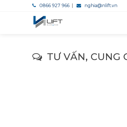
0866 927 966
|
nghia@nlift.vn
TƯ VẤN, CUNG 