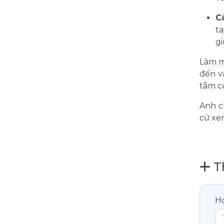
C
ta
gi
Làm m
đến v
tâm c
Anh c
cứ xe
T
H