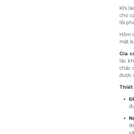
Khi l
cho c
lõi ph
Hôm na
mặt b
Gia c
lắc k
chắc 
được 
Thiết
Đ
đư
Nộ
để
v