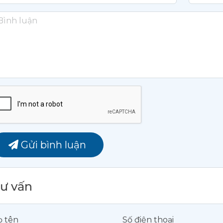
Gửi bình luận
ư vấn
ọ tên
Số điện thoại