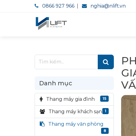
0866 927 966
|
nghia@nlift.vn
PH
GI
V
Danh mục
Thang máy gia đình
15
Thang máy khách sạn
1
Thang máy văn phòng
8