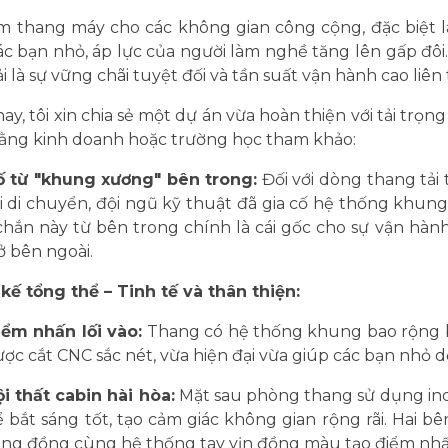
àm thang máy cho các không gian công cộng, đặc biệt 
ác bạn nhỏ, áp lực của người làm nghề tăng lên gấp đôi
ải là sự vững chãi tuyệt đối và tần suất vận hành cao liên 
y, tôi xin chia sẻ một dự án vừa hoàn thiện với tải trọ
ằng kinh doanh hoặc trường học tham khảo:
ố từ "khung xương" bên trong:
Đối với dòng thang tải 
hi di chuyển, đội ngũ kỹ thuật đã gia cố hệ thống khun
chắn này từ bên trong chính là cái gốc cho sự vận hà
ở bên ngoài.
 kế tổng thể – Tinh tế và thân thiện:
iểm nhấn lối vào:
Thang có hệ thống khung bao rộng bề
ợc cắt CNC sắc nét, vừa hiện đại vừa giúp các bạn nhỏ 
i thất cabin hài hòa:
Mặt sau phòng thang sử dụng ino
 bắt sáng tốt, tạo cảm giác không gian rộng rãi. Hai bê
àng đồng cùng hệ thống tay vịn đồng màu tạo điểm nhấ