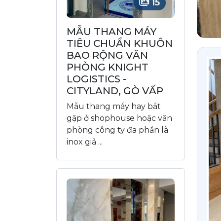
15
MẪU THANG MÁY
TIÊU CHUẨN KHUÔN
BAO RỘNG VĂN
PHÒNG KNIGHT
LOGISTICS -
CITYLAND, GÒ VẤP
Mẫu thang máy hay bắt
gặp ở shophouse hoặc văn
phòng công ty đa phần là
inox giả ...