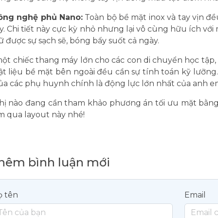
ông nghệ phủ Nano:
Toàn bộ bề mặt inox và tay vịn 
y. Chi tiết này cực kỳ nhỏ nhưng lại vô cùng hữu ích với
ữ được sự sạch sẽ, bóng bẩy suốt cả ngày.
ột chiếc thang máy lớn cho các con di chuyển học tập, 
ật liệu bề mặt bên ngoài đều cần sự tính toán kỹ lưỡng.
ủa các phụ huynh chính là động lực lớn nhất của anh e
hị nào đang cần tham khảo phương án tối ưu mặt bằng
m qua layout này nhé!
hêm bình luận mới
ọ tên
Email