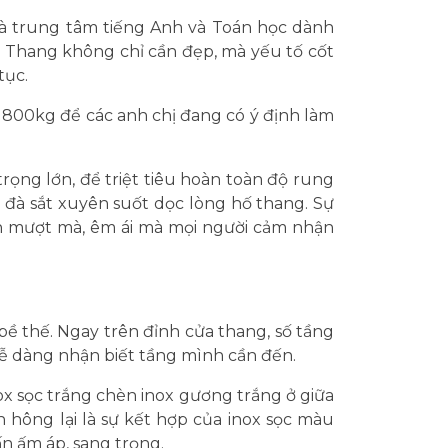
là trung tâm tiếng Anh và Toán học dành
. Thang không chỉ cần đẹp, mà yếu tố cốt
tục.
ng 800kg để các anh chị đang có ý định làm
trọng lớn, để triệt tiêu hoàn toàn độ rung
g đà sắt xuyên suốt dọc lòng hố thang. Sự
nh mượt mà, êm ái mà mọi người cảm nhận
 thế. Ngay trên đỉnh cửa thang, số tầng
dễ dàng nhận biết tầng mình cần đến.
x sọc trắng chèn inox gương trắng ở giữa
n hông lại là sự kết hợp của inox sọc màu
n ấm áp, sang trọng.